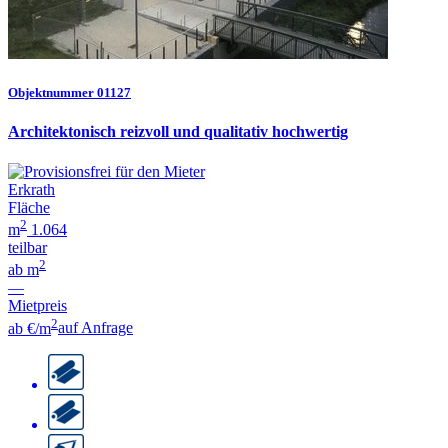
Objektnummer 01127
Architektonisch reizvoll und qualitativ hochwertig
Erkrath
Fläche
2
m
1.064
teilbar
2
ab m
—
Mietpreis
2
ab €/m
auf Anfrage