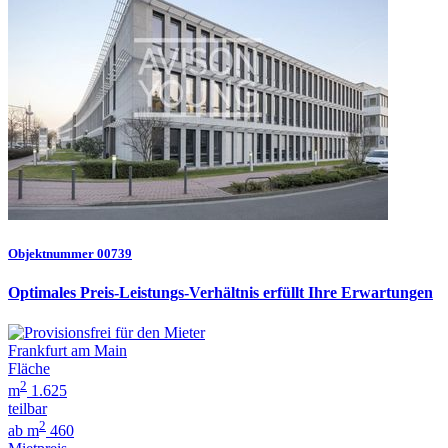
Objektnummer 00739
Optimales Preis-Leistungs-Verhältnis erfüllt Ihre Erwartungen
Frankfurt am Main
Fläche
2
m
1.625
teilbar
2
ab m
460