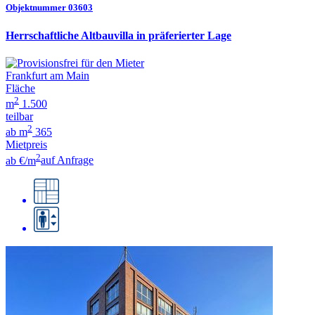
Objektnummer 03603
Herrschaftliche Altbauvilla in präferierter Lage
Frankfurt am Main
Fläche
2
m
1.500
teilbar
2
ab m
365
Mietpreis
2
ab €/m
auf Anfrage