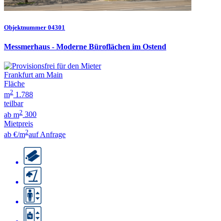
Objektnummer 04301
Messmerhaus - Moderne Büroflächen im Ostend
Frankfurt am Main
Fläche
2
m
1.788
teilbar
2
ab m
300
Mietpreis
2
ab €/m
auf Anfrage