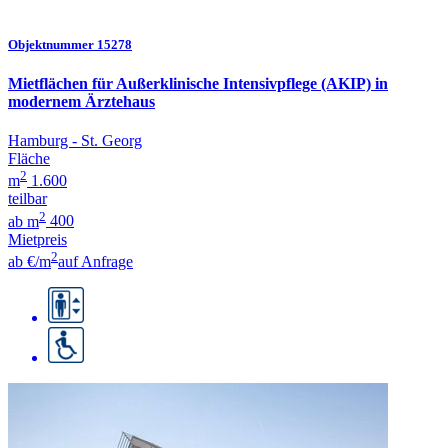
Objektnummer 15278
Mietflächen für Außerklinische Intensivpflege (AKIP) in
modernem Ärztehaus
Hamburg - St. Georg
Fläche
2
m
1.600
teilbar
2
ab m
400
Mietpreis
2
ab €/m
auf Anfrage