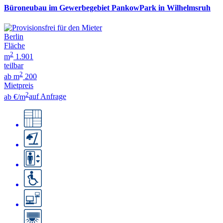
Büroneubau im Gewerbegebiet PankowPark in Wilhelmsruh
Berlin
Fläche
2
m
1.901
teilbar
2
ab m
200
Mietpreis
2
ab €/m
auf Anfrage