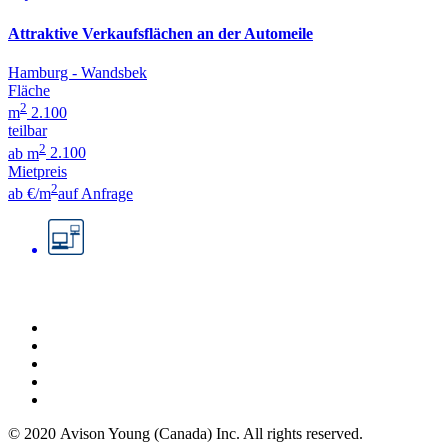
Attraktive Verkaufsflächen an der Automeile
Hamburg - Wandsbek
Fläche
2
m
2.100
teilbar
2
ab m
2.100
Mietpreis
2
ab €/m
auf Anfrage
© 2020 Avison Young (Canada) Inc. All rights reserved.