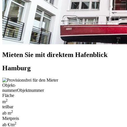
Mieten Sie mit direktem Hafenblick
Hamburg
Objekt-
nummer
Objektnummer
Fläche
2
m
teilbar
2
ab m
Mietpreis
2
ab €/m