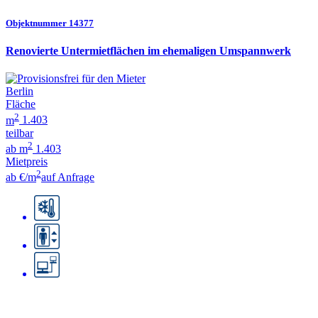
Objektnummer 14377
Renovierte Untermietflächen im ehemaligen Umspannwerk
Berlin
Fläche
2
m
1.403
teilbar
2
ab m
1.403
Mietpreis
2
ab €/m
auf Anfrage