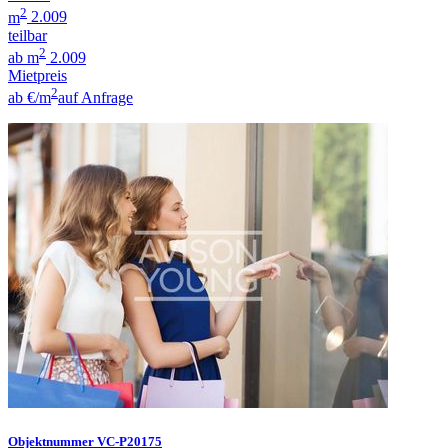
2
m
2.009
teilbar
2
ab m
2.009
Mietpreis
2
ab €/m
auf Anfrage
Objektnummer VC-P20175