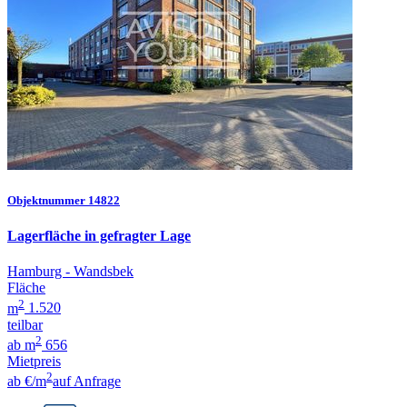
Objektnummer 14822
Lagerfläche in gefragter Lage
Hamburg - Wandsbek
Fläche
2
m
1.520
teilbar
2
ab m
656
Mietpreis
2
ab €/m
auf Anfrage