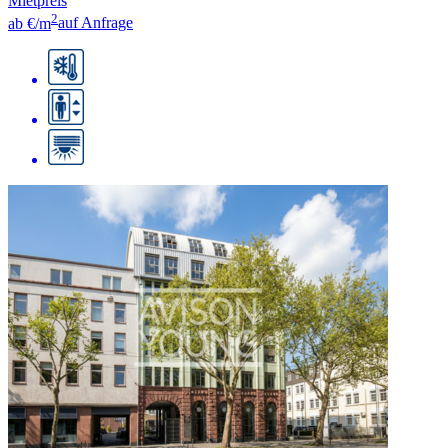
Mietpreis
2
ab €/m
auf Anfrage