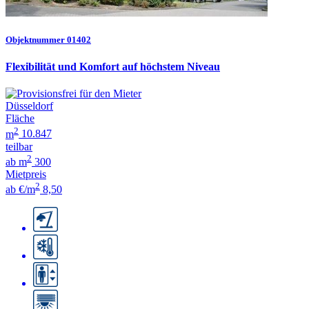
Objektnummer 01402
Flexibilität und Komfort auf höchstem Niveau
Düsseldorf
Fläche
2
m
10.847
teilbar
2
ab m
300
Mietpreis
2
ab €/m
8,50