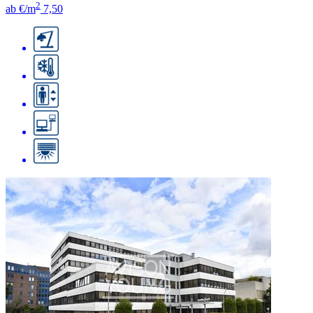
2
ab €/m
7,50