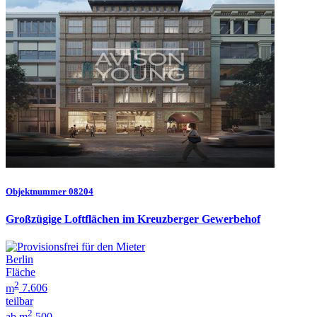
Objektnummer 08204
Großzügige Loftflächen im Kreuzberger Gewerbehof
Berlin
Fläche
2
m
7.606
teilbar
2
ab m
500