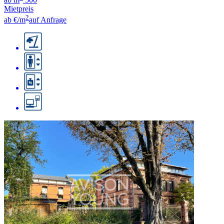
Mietpreis
2
ab €/m
auf Anfrage