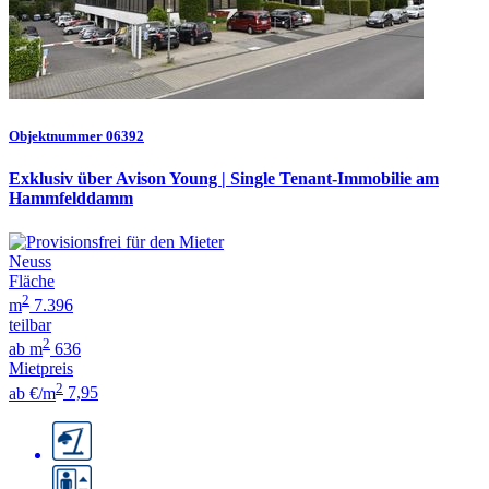
Objektnummer 06392
Exklusiv über Avison Young | Single Tenant-Immobilie am
Hammfelddamm
Neuss
Fläche
2
m
7.396
teilbar
2
ab m
636
Mietpreis
2
ab €/m
7,95