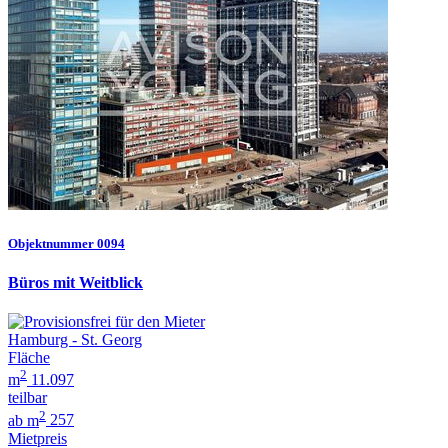
Objektnummer 0094
Büros mit Weitblick
Hamburg - St. Georg
Fläche
2
m
11.097
teilbar
2
ab m
257
Mietpreis