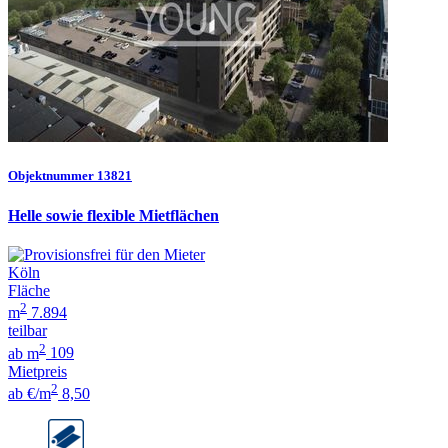
Objektnummer 13821
Helle sowie flexible Mietflächen
Köln
Fläche
2
m
7.894
teilbar
2
ab m
109
Mietpreis
2
ab €/m
8,50