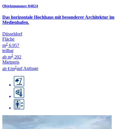
Objektnummer 04824
Das horizontale Hochhaus mit besonderer Architektur im
Medienhafen.
Düsseldorf
Fläche
2
m
6.957
teilbar
2
ab m
202
Mietpreis
2
ab €/m
auf Anfrage