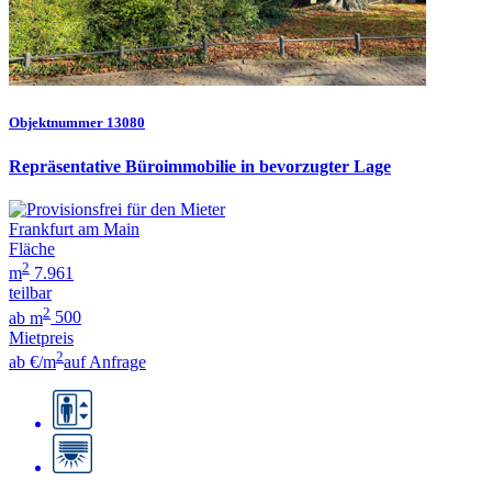
Objektnummer 13080
Repräsentative Büroimmobilie in bevorzugter Lage
Frankfurt am Main
Fläche
2
m
7.961
teilbar
2
ab m
500
Mietpreis
2
ab €/m
auf Anfrage