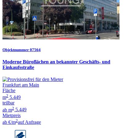
Objektnummer 07564
Moderne Büroflächen an bekannter Geschäfts- und
Einkaufsstraße
Frankfurt am Main
Fläche
2
m
5.449
teilbar
2
ab m
5.449
Mietpreis
2
ab €/m
auf Anfrage