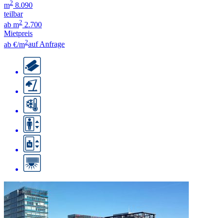
2
m
8.090
teilbar
2
ab m
2.700
Mietpreis
2
ab €/m
auf Anfrage