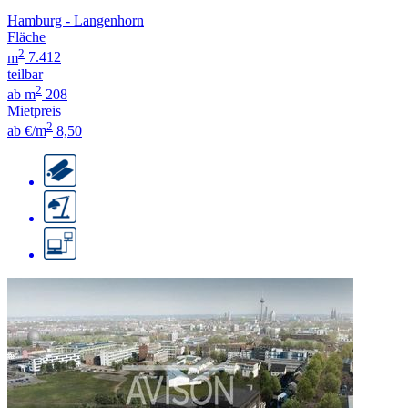
Hamburg - Langenhorn
Fläche
2
m
7.412
teilbar
2
ab m
208
Mietpreis
2
ab €/m
8,50