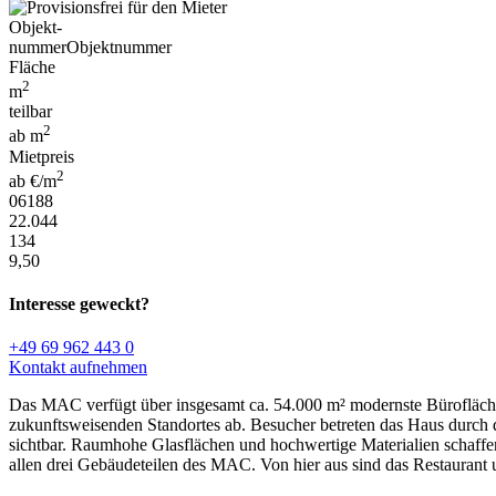
Objekt-
nummer
Objektnummer
Fläche
2
m
teilbar
2
ab m
Mietpreis
2
ab €/m
06188
22.044
134
9,50
Interesse geweckt?
+49 69 962 443 0
Kontakt aufnehmen
Das MAC verfügt über insgesamt ca. 54.000 m² modernste Büroflächen
zukunftsweisenden Standortes ab. Besucher betreten das Haus durch 
sichtbar. Raumhohe Glasflächen und hochwertige Materialien schaffen
allen drei Gebäudeteilen des MAC. Von hier aus sind das Restaurant