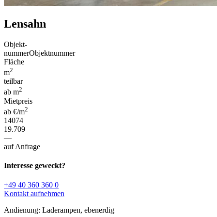
Lensahn
Objekt-
nummer
Objektnummer
Fläche
2
m
teilbar
2
ab m
Mietpreis
2
ab €/m
14074
19.709
—
auf Anfrage
Interesse geweckt?
+49 40 360 360 0
Kontakt aufnehmen
Andienung: Laderampen, ebenerdig