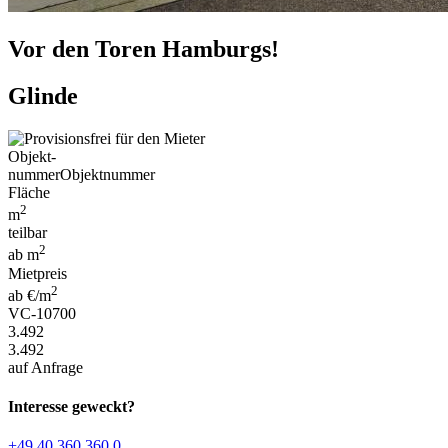
Vor den Toren Hamburgs!
Glinde
Objekt-
nummer
Objektnummer
Fläche
2
m
teilbar
2
ab m
Mietpreis
2
ab €/m
VC-10700
3.492
3.492
auf Anfrage
Interesse geweckt?
+49 40 360 360 0