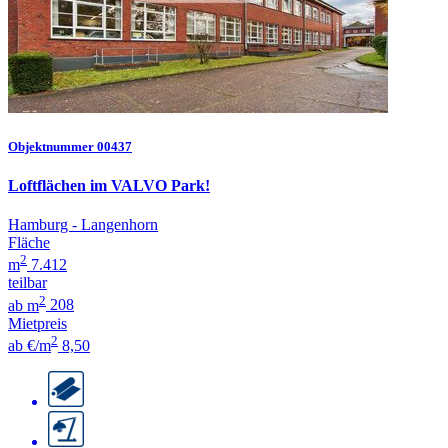
Objektnummer 00437
Loftflächen im VALVO Park!
Hamburg - Langenhorn
Fläche
2
m
7.412
teilbar
2
ab m
208
Mietpreis
2
ab €/m
8,50