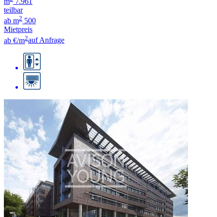
m
7.961
teilbar
2
ab m
500
Mietpreis
2
ab €/m
auf Anfrage