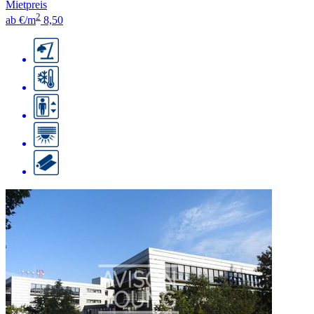
Mietpreis
2
ab €/m
8,50