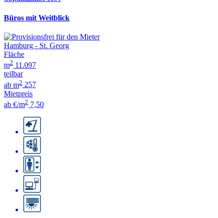
Büros mit Weitblick
Hamburg - St. Georg
Fläche
2
m
11.097
teilbar
2
ab m
257
Mietpreis
2
ab €/m
7,50