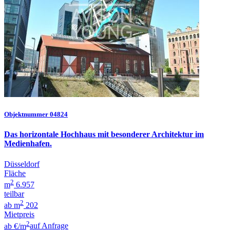
Objektnummer 04824
Das horizontale Hochhaus mit besonderer Architektur im
Medienhafen.
Düsseldorf
Fläche
2
m
6.957
teilbar
2
ab m
202
Mietpreis
2
ab €/m
auf Anfrage