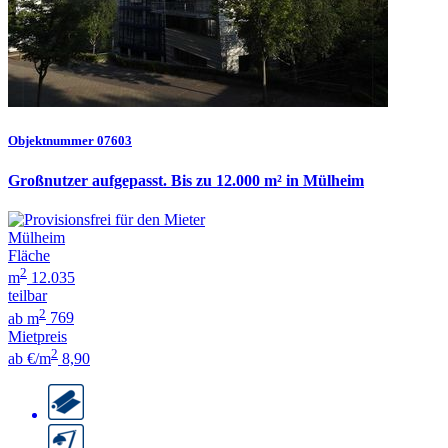
Objektnummer 07603
Großnutzer aufgepasst. Bis zu 12.000 m² in Mülheim
Mülheim
Fläche
2
m
12.035
teilbar
2
ab m
769
Mietpreis
2
ab €/m
8,90