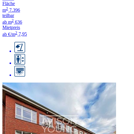
Fläche
2
m
7.396
teilbar
2
ab m
636
Mietpreis
2
ab €/m
7,95