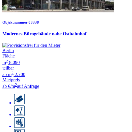
Objektnummer 03338
Modernes Bürogebäude nahe Ostbahnhof
Berlin
Fläche
2
m
8.090
teilbar
2
ab m
2.700
Mietpreis
2
ab €/m
auf Anfrage