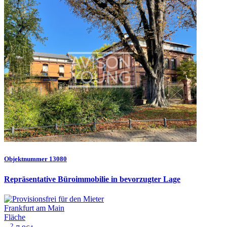
Objektnummer 13080
Repräsentative Büroimmobilie in bevorzugter Lage
Frankfurt am Main
Fläche
2