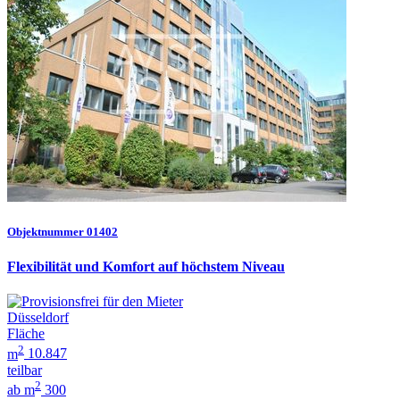
Objektnummer 01402
Flexibilität und Komfort auf höchstem Niveau
Düsseldorf
Fläche
2
m
10.847
teilbar
2
ab m
300