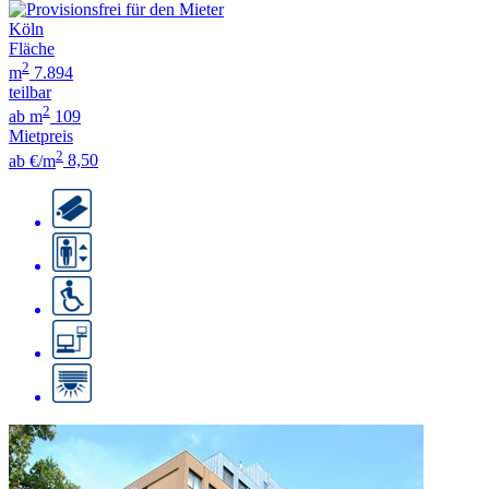
Köln
Fläche
2
m
7.894
teilbar
2
ab m
109
Mietpreis
2
ab €/m
8,50