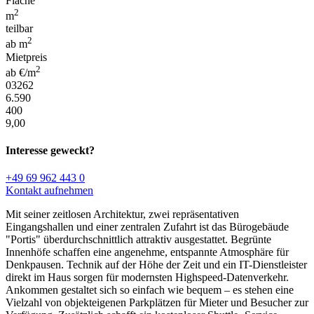
Fläche
2
m
teilbar
2
ab m
Mietpreis
2
ab €/m
03262
6.590
400
9,00
Interesse geweckt?
+49 69 962 443 0
Kontakt aufnehmen
Mit seiner zeitlosen Architektur, zwei repräsentativen
Eingangshallen und einer zentralen Zufahrt ist das Bürogebäude
"Portis" überdurchschnittlich attraktiv ausgestattet. Begrünte
Innenhöfe schaffen eine angenehme, entspannte Atmosphäre für
Denkpausen. Technik auf der Höhe der Zeit und ein IT-Dienstleister
direkt im Haus sorgen für modernsten Highspeed-Datenverkehr.
Ankommen gestaltet sich so einfach wie bequem – es stehen eine
Vielzahl von objekteigenen Parkplätzen für Mieter und Besucher zur