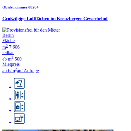
Objektnummer 08204
Großzügige Loftflächen im Kreuzberger Gewerbehof
Berlin
Fläche
2
m
7.606
teilbar
2
ab m
500
Mietpreis
2
ab €/m
auf Anfrage